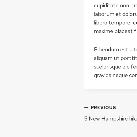
cupiditate non pro
laborum et doloru
libero tempore, c
maxime placeat f
Bibendum est ultri
aliquam ut portti
scelerisque eleif
gravida neque conv
Post
PREVIOUS
navigation
5 New Hampshire hike