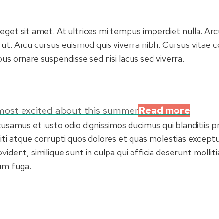
 eget sit amet. At ultrices mi tempus imperdiet nulla. Ar
 ut. Arcu cursus euismod quis viverra nibh. Cursus vitae 
us ornare suspendisse sed nisi lacus sed viverra.
 most excited about this summer
Read more
cusamus et iusto odio dignissimos ducimus qui blanditiis 
ti atque corrupti quos dolores et quas molestias exceptur
vident, similique sunt in culpa qui officia deserunt mollitia
um fuga.