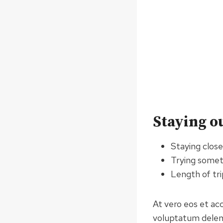
Staying o
Staying clos
Trying some
Length of tri
At vero eos et ac
voluptatum deleni