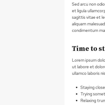
Sed arcu non odio
et ligula ullamc
sagittis vitae et 
aliquam malesuada 
condimentum matt
Time to s
Lorem ipsum dolor
ut labore et dolo
ullamco laboris n
Staying clos
Trying some
Relaxing tru