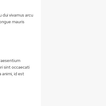
cu dui vivamus arcu
congue mauris
praesentium
i sint occaecati
 animi, id est