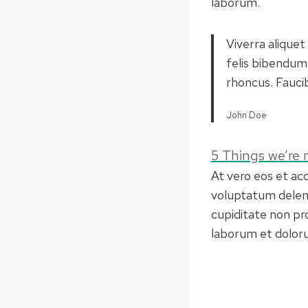
laborum.
Viverra aliquet
felis bibendum
rhoncus. Faucib
John Doe
5 Things we’re
At vero eos et ac
voluptatum deleni
cupiditate non pro
laborum et dolor