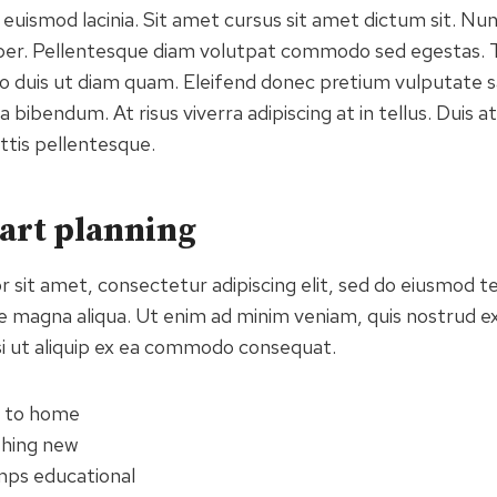
 euismod lacinia. Sit amet cursus sit amet dictum sit. Nun
orper. Pellentesque diam volutpat commodo sed egestas.
leo duis ut diam quam. Eleifend donec pretium vulputate s
bibendum. At risus viverra adipiscing at in tellus. Duis at
is pellentesque.
tart planning
 sit amet, consectetur adipiscing elit, sed do eiusmod t
re magna aliqua. Ut enim ad minim veniam, quis nostrud ex
isi ut aliquip ex ea commodo consequat.
e to home
thing new
mps educational