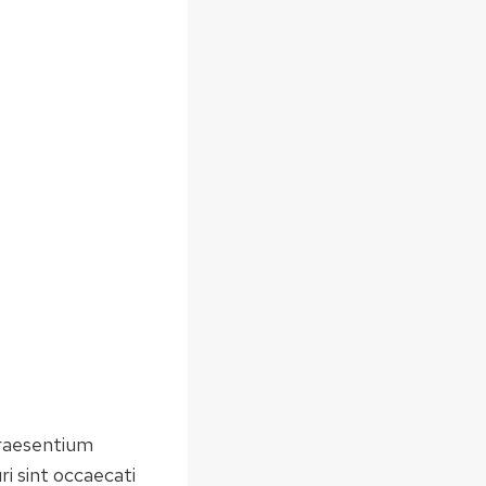
praesentium
i sint occaecati