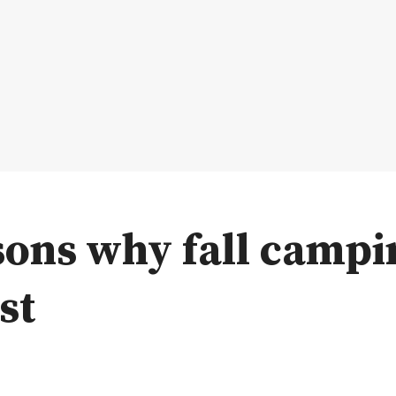
sons why fall campi
st