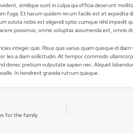
vident, similique sunt in culpa qui officia deserunt mollitia
m fuga. Et harum quidem rerum facilis est et expedita d
um soluta nobis est eligendi optio cumque nihil impedit q
acere possimus, omnis voluptas assumenda est, omnis do
cies integer quis. Risus quis varius quam quisque id diam 
tor leo a diam sollicitudin. At tempor commodo ullamcorp
end donec pretium vulputate sapien nec. Aliquet bibendum
allis. In hendrerit gravida rutrum quisque.
s for the family