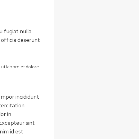
u fugiat nulla
 officia deserunt
 ut labore et dolore.
empor incididunt
ercitation
or in
 Excepteur sint
nim id est