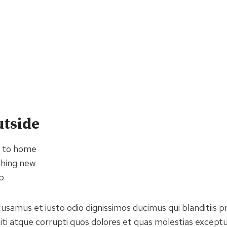
utside
e to home
thing new
p
cusamus et iusto odio dignissimos ducimus qui blanditiis 
ti atque corrupti quos dolores et quas molestias exceptur