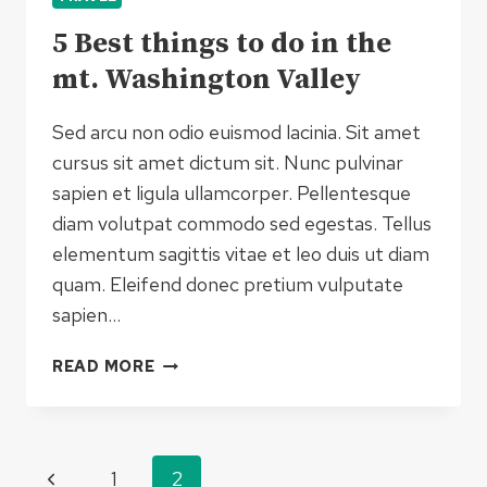
5 Best things to do in the
mt. Washington Valley
Sed arcu non odio euismod lacinia. Sit amet
cursus sit amet dictum sit. Nunc pulvinar
sapien et ligula ullamcorper. Pellentesque
diam volutpat commodo sed egestas. Tellus
elementum sagittis vitae et leo duis ut diam
quam. Eleifend donec pretium vulputate
sapien…
5
READ MORE
BEST
THINGS
TO
DO
Page
Previous
1
2
IN